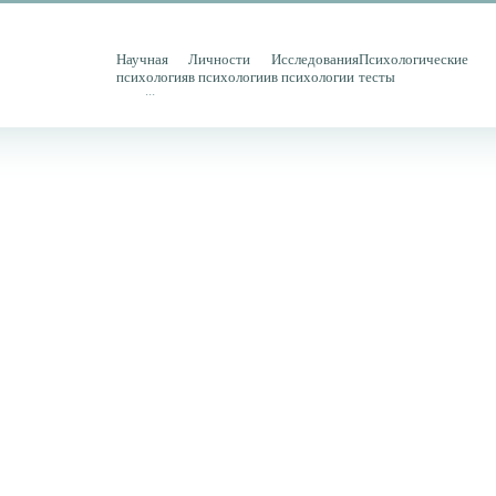
Научная
Личности
Исследования
Психологические
психология
в психологии
в психологии
тесты