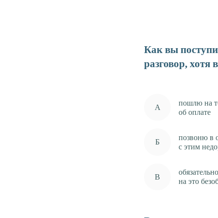
Как вы поступит
разговор, хотя 
пошлю на т
об оплате
позвоню в 
с этим нед
обязательн
на это безо