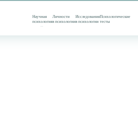
Научная
Личности
Исследования
Психологические
психология
в психологии
в психологии
тесты