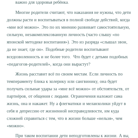
важно для здоровья ребёнка.
Многие родители считают, что наказания не нужны, что дети
должны расти и воспитываться в полной свободе действий, когда
«мне всё можно». Это по их мнению развивает самостоятельную,
сильную, незакомплексованную личность (часто слышу «по
японской методике воспитания»). Это из разряда «слышал звон,
да не знает, где он». Подобные родители воспитывают
вседозволенность и не более того. Что будет с детьми подобных
«педагогов-родителей», когда они вырастут?
Жизнь расставит всё по своим местам. Если личность по
темпераменту блика к холерику или сангвинику, она будет
получать сильные удары за «мне всё можно» от обстоятельств, от
партнёров, от общения с людьми. Ограничения наложит сама
жизнь, она и накажет. Ну а флегматики и меланхолики уйдут в
себя и депрессию от жизненной несправедливости, им куда
сложней справиться с тем, что в жизни больше «нельзя», чем
«можно».
При таком воспитании дети неподготовлены к жизни. А вы,