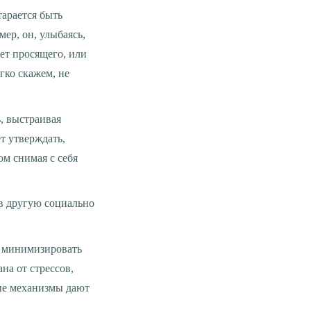
тарается быть
ер, он, улыбаясь,
ет просящего, или
гко скажем, не
ь, выстраивая
т утверждать,
ом снимая с себя
в другую социально
на от стрессов,
ые механизмы дают