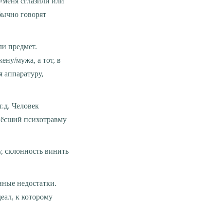
«меня сглазили или
бычно говорят
ли предмет.
ену/мужа, а тот, в
я аппаратуру,
т.д. Человек
анёсший психотравму
, склонность винить
нные недостатки.
еал, к которому