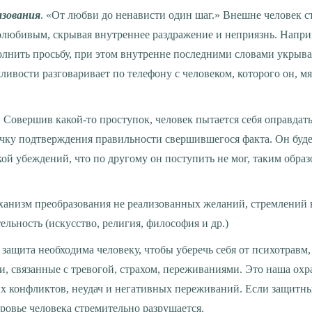
азования
. «От любви до ненависти один шаг.» Внешне человек с
любивым, скрывая внутреннее раздражение и неприязнь. Наприм
олнить просьбу, при этом внутренне последними словами укрыва
ивости разговаривает по телефону с человеком, которого он, мя
. Совершив какой-то проступок, человек пытается себя оправдат
чку подтверждения правильности свершившегося факта. Он буде
ой убеждений, что по другому он поступить не мог, таким образ
ханизм преобразования не реализованных желаний, стремлений 
льность (искусство, религия, философия и др.)
, связанные с тревогой, страхом, переживаниями. Это наша охра
х конфликтов, неудач и негативных переживаний. Если защитн
оровье человека стремительно разрушается.