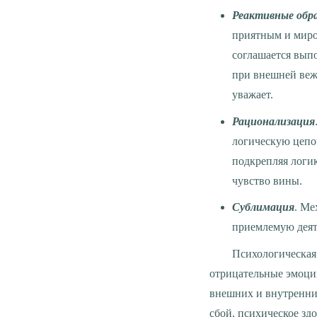
Реактивные обр
приятным и миро
соглашается вып
при внешней вежл
уважает.
Рационализация
логическую цепо
подкрепляя логик
чувство вины.
Сублимация
. Ме
приемлемую деяте
Психологическая защита необходима человеку, чтобы уберечь себя от психотравм, минимизировать
отрицательные эмоции
внешних и внутренни
сбой, психическое зд