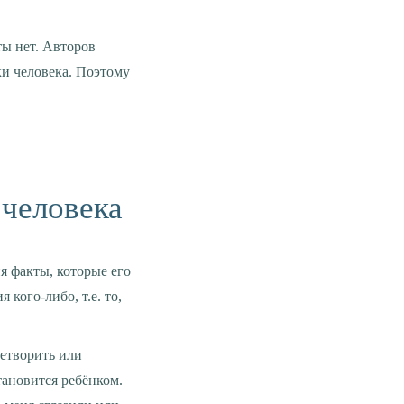
и человека. Поэтому
человека
я факты, которые его
кого-либо, т.е. то,
летворить или
тановится ребёнком.