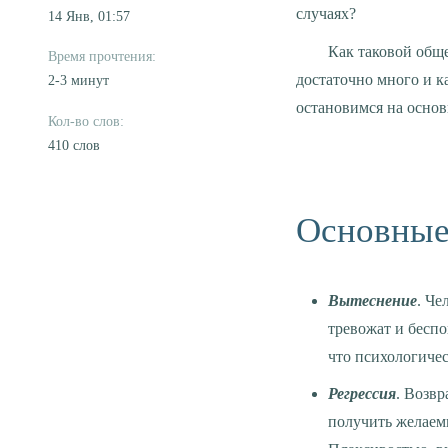
случаях?
14 Янв, 01:57
Как таковой общепризнанной классификации механизмов психологической защиты нет. Авторов
достаточно много и к
2-3 минут
остановимся на осно
410 слов
Основные
Вытеснение
. Че
тревожат и беспо
что психологичес
Регрессия
. Возв
получить желаемы