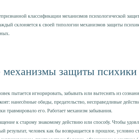
аждый склоняется к своей типологии механизмов защиты психик
вных.
 механизмы защиты психики 
ловек пытается игнорировать, забывать или вытеснять из сознани
коят: нанесённые обиды, предательство, несправедливые действия 
ки травмировало его. Работает механизм забывания.
ращение к старому знакомому действию или способу. Чтобы удов
й результат, человек как бы возвращается в прошлое, условно с