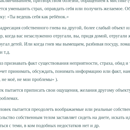
ыклянчиванием, притворством болезни, обращением к мистике (
тся уменьшить страх, оправдать себя или получить желаемое. О
ку: «Ты ведешь себя как ребёнок.»
еадресация собственного гнева на другой, более слабый объект и
 когда вас незаслуженно отругали, вы, придя домой, отругали ж
ругал детей. Или когда гнев мы вымещаем, разбивая посуду, лома
 т.д.
аз признавать факт существования неприятности, страха, обид и 
хочет принимать, обсуждать, понимать информацию или факт, н
у, не моё, не мои проблемы» ).
век пытается приписать свои ощущения, желания другому объекту
роблемах.
еловек пытается преодолеть воображаемые или реальные собстве
льство собственным телом заставляет сидеть на диете, искать ид
ться с теми, в ком подобных недостатков нет и др.