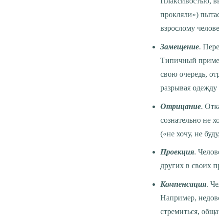
Плаксивостью, в
прокляли») пытае
взрослому челове
Замещение
. Пер
Типичный пример,
свою очередь, от
разрывая одежду и
Отрицание
. Отк
сознательно не 
(«не хочу, не буд
Проекция
. Чело
других в своих п
Компенсация
. Ч
Например, недово
стремиться, обща