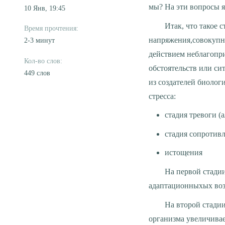
мы? На эти вопросы я
10 Янв, 19:45
Итак, что такое стресс? Стресс (от англ. stress — нажим, давление) — это состояние
напряжения,совокупн
2-3 минут
действием неблагопри
обстоятельств или си
449 слов
из создателей биолог
стресса:
стадия тревоги (
стадия сопротивл
истощения
На первой стадии человек находится в состоянии напряженности, происходит мобилизация
адаптационныхых воз
На второй стадии у человека уровень тревржности уменьшается, а уровень сопротивляемости
организма увеличивае