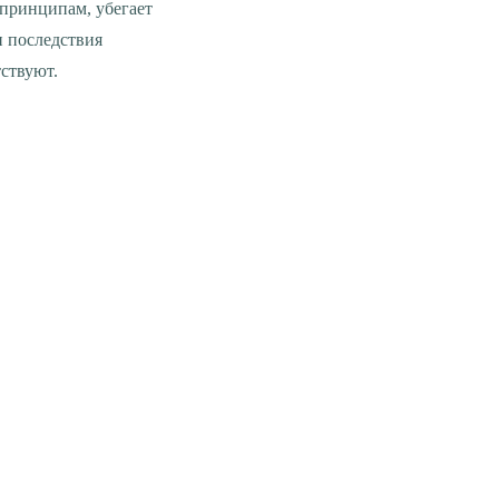
принципам, убегает
и последствия
тствуют.