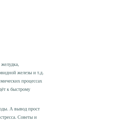
видной железы и т.д.
имических процессах
едёт к быстрому
стресса. Советы и