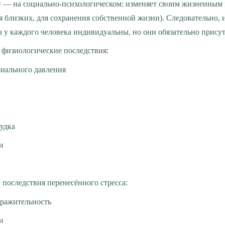
й — на социально-психологическом: изменяет своим жизненным 
яя близких, для сохранения собственной жизни). Следовательно, 
а у каждого человека индивидуальны, но они обязательно прису
 физиологические последствия:
иального давления
удка
и
е последствия перенесённого стресса:
ражительность
и