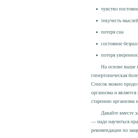
чувство постоян
текучесть мысле
потеря сна
состояние безраз
потеря увереннос
На основе выше перечисленного могут развиться серьёзные заболевания. Это язва желудка,
гипертоническая боле
Список можно продолж
организма и является 
старению организма и
Давайте вместе задумаемся над данной информацией и сделаем необходимые выводы. А вывод прост
— надо научиться пра
рекомендации по защи