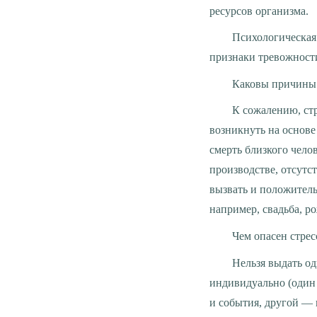
ресурсов организма.
Психологическая и физиологическая защита ослабевает, энергия исчерпана, вновь появляются
признаки тревожности
Каковы причины
К сожалению, стресс уверенно вошёл в нашу жизнь и стал её неотъемлемой частью. Он может
возникнуть на основе
смерть близкого чело
производстве, отсутст
вызвать и положитель
например, свадьба, р
Чем опасен стрес
Нельзя выдать один рецепт борьбы со стрессом. Каждый человек переживает его по своему, глубоко
индивидуально (один 
и события, другой — 