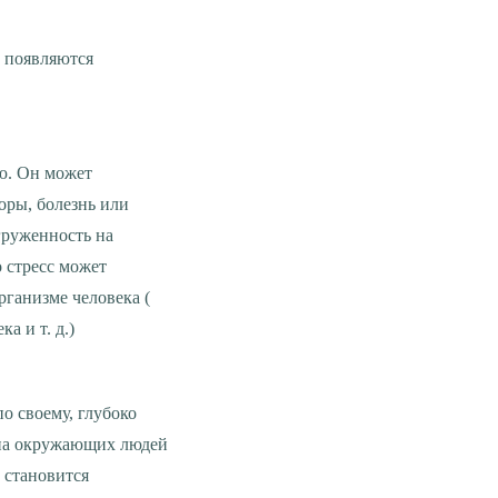
оры, болезнь или
груженность на
о стресс может
рганизме человека (
а и т. д.)
 на окружающих людей
 становится