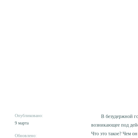
В безудержной гонке за реализацией своих планов, мы испытываем колоссальное напряжение,
9 марта
возникающее под дейс
Что это такое? Чем о