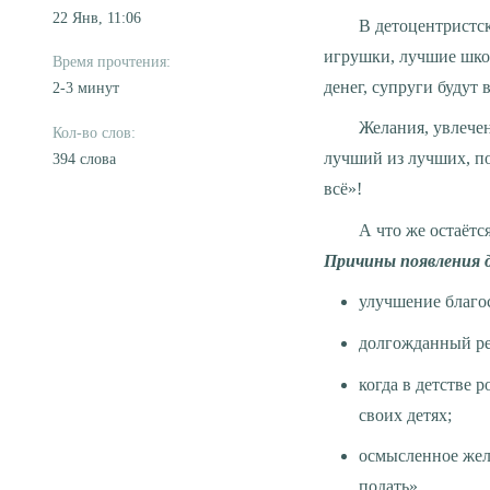
22 Янв, 11:06
В детоцентристских семьях родители стараются ни в чём не обделять своё чадо: лучшие вещи, лучшие
игрушки, лучшие школ
денег, супруги будут 
2-3 минут
Желания, увлечения, прихоти ребёнка исполняются неукоснительно. Ребёнок – кумир, маленький бог,
лучший из лучших, поэ
394 слова
всё»!
А что же остаёт
Причины появления 
улучшение благос
долгожданный реб
когда в детстве 
своих детях;
осмысленное жела
подать».