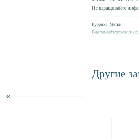
Не взращивайте инф
Вне темы
психология о
Другие за
«