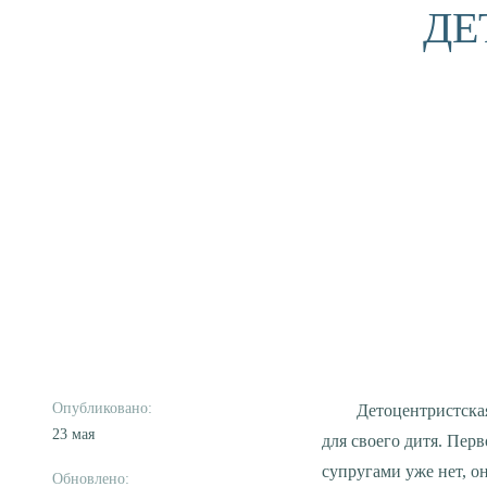
ДЕ
Детоцентристская семья – это семья, в которой родители ребёнка живут ради, во благо, во имя и только
23 мая
для своего дитя. Пер
супругами уже нет, о