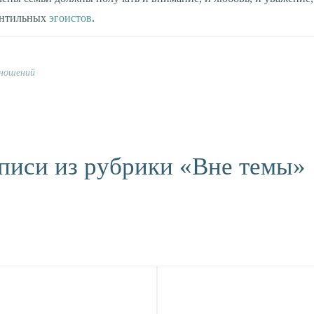
антильных
эгоистов
.
тношений
писи из рубрики «Вне темы»