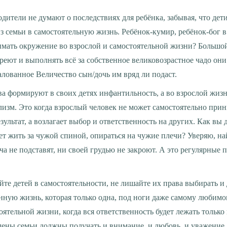
з семьи в самостоятельную жизнь. Ребёнок-кумир, ребёнок-бог в 
имать окружение во взрослой и самостоятельной жизни? Большо
реют и выполнять всё за собственное великовозрастное чадо они 
алованное Величество сын/дочь им вряд ли подаст.
зм. Это когда взрослый человек не может самостоятельно прин
зультат, а возлагает выбор и ответственность на других. Как вы 
ет жить за чужой спиной, опираться на чужие плечи? Уверяю, на
еча не подставят, ни своей грудью не закроют. А это регулярные 
яйте детей в самостоятельности, не лишайте их права выбирать и
нную жизнь, которая только одна, под ноги даже самому любимом
оятельной жизни, когда вся ответственность будет лежать только
члены семьи должны получать и внимание, и любовь, и уважение, 