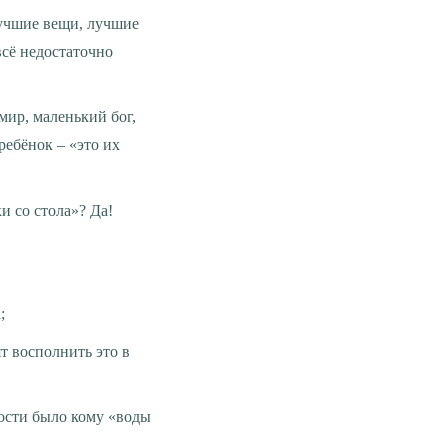
всё недостаточно
ребёнок – «это их
и со стола»? Да!
;
т восполнить это в
рости было кому «воды