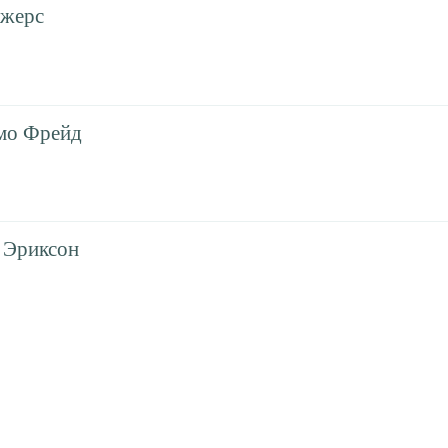
джерс
мо Фрейд
 Эриксон