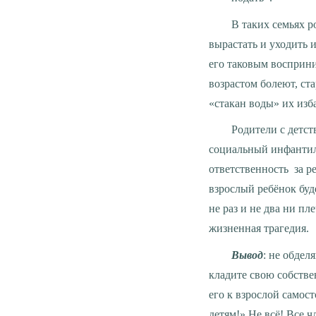
В таких семьях родители не думают о последствиях для ребёнка, забывая, что дети имеют способность
вырастать и уходить и
его таковым восприн
возрастом болеют, ста
«стакан воды» их изб
Родители с детства формируют в своих детях инфантильность, а во взрослой жизни их ждёт
социальный инфантили
ответственность за ре
взрослый ребёнок буд
не раз и не два ни пл
жизненная трагедия.
Вывод
: не обдел
кладите свою собстве
его к взрослой самост
детям!» Не всё! Все 