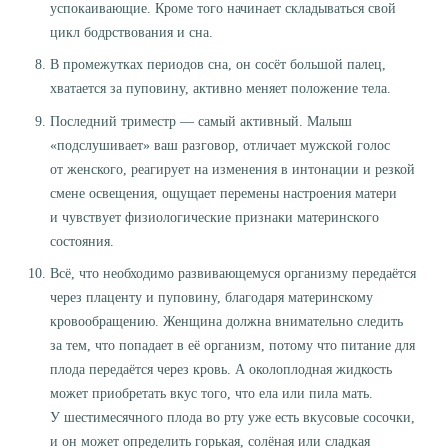
успокаивающие. Кроме того начинает складываться свой
цикл бодрствования и сна.
В промежутках периодов сна, он сосёт большой палец,
хватается за пуповину, активно меняет положение тела.
Последний триместр — самый активный. Малыш
«подслушивает» ваш разговор, отличает мужской голос
от женского, реагирует на изменения в интонации и резкой
смене освещения, ощущает перемены настроения матери
и чувствует физиологические признаки материнского
состояния.
Всё, что необходимо развивающемуся организму передаётся
через плаценту и пуповину, благодаря материнскому
кровообращению. Женщина должна внимательно следить
за тем, что попадает в её организм, потому что питание для
плода передаётся через кровь. А околоплодная жидкость
может приобретать вкус того, что ела или пила мать.
У шестимесячного плода во рту уже есть вкусовые сосочки,
и он может определить горькая, солёная или сладкая