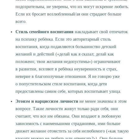
подозрительны, не уверены, что их могут искренне любить.
Если их бросает возлюбленный/ая они страдают больше
всего.
Стиль семейного воспитания
накладывает свой отпечаток
на психику ребёнка. Если это авторитарный стиль
воспитания, когда подавляются большинство детский
желаний и действий («делай как я сказал; делай как
положено; твои желания недопустимы») ограничивают
в развитии, вселяют в ребёнка неуверенность и страх,
неверие в благополучные отношения. Я не говорю уже
о попустительском стиле воспитания, когда дети
предоставлены самим себе, которых воспитывает улица.
Эгоизм и нарциссизм личности
не менее значимы в этом
вопросе. Такие личности живут только ради себя, они
считают, что все им обязаны. Они впадают в любовную
зависимость с наименьшими страданиями, ими больше
движет желание отомстить за себя нелюбимого («как такую
красоту можно не любить или отвергать?»). Они больше