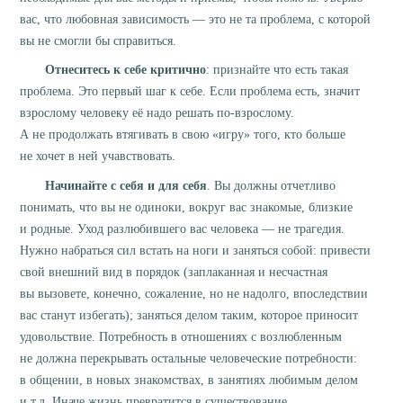
вас, что любовная зависимость — это не та проблема, с которой
вы не смогли бы справиться.
Отнеситесь к себе критично
: признайте что есть такая
проблема. Это первый шаг к себе. Если проблема есть, значит
взрослому человеку её надо решать по-взрослому.
А не продолжать втягивать в свою «игру» того, кто больше
не хочет в ней учавствовать.
Начинайте с себя и для себя
. Вы должны отчетливо
понимать, что вы не одиноки, вокруг вас знакомые, близкие
и родные. Уход разлюбившего вас человека — не трагедия.
Нужно набраться сил встать на ноги и заняться собой: привести
свой внешний вид в порядок (заплаканная и несчастная
вы вызовете, конечно, сожаление, но не надолго, впоследствии
вас станут избегать); заняться делом таким, которое приносит
удовольствие. Потребность в отношениях с возлюбленным
не должна перекрывать остальные человеческие потребности:
в общении, в новых знакомствах, в занятиях любимым делом
и т.д. Иначе жизнь превратится в существование.